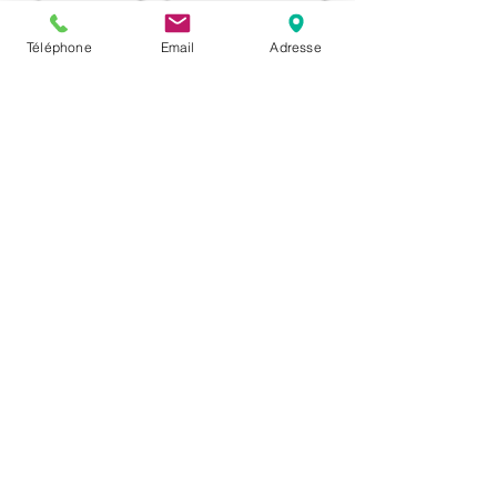
< Langues
Retour à l'accueil
Téléphone
Email
Adresse
Sight and Sound Formation SA
Rue Leschot 2, 1205 Genève
info@sight-sound.ch
+41 22 708 10 40
Règlement général
Foire aux questions
Tarifs et aide au financement
Nous contacter