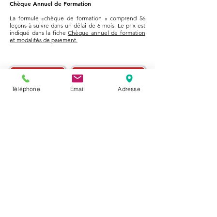
Chèque Annuel de Formation
La formule «chèque de formation » comprend 56
leçons à suivre dans un délai de 6 mois. Le prix est
indiqué dans la fiche
Chèque annuel de formation
et modalités de paiement.
< Langues
Retour à l'accueil
Téléphone
Email
Adresse
Sight and Sound Formation SA
Rue Leschot 2, 1205 Genève
info@sight-sound.ch
+41 22 708 10 40