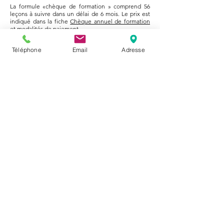
La formule «chèque de formation » comprend 56
leçons à suivre dans un délai de 6 mois. Le prix est
indiqué dans la fiche
Chèque annuel de formation
et modalités de paiement.
< Langues
Retour à l'accueil
Téléphone
Email
Adresse
Sight and Sound Formation SA
Rue Leschot 2, 1205 Genève
info@sight-sound.ch
+41 22 708 10 40
Règlement général
Foire aux questions
Tarifs et aide au financement
Nous contacter