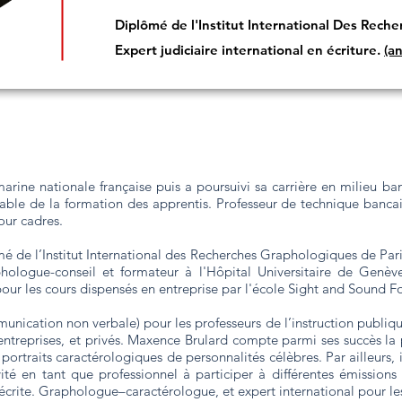
Diplômé de l'Institut International Des Rech
Expert judiciaire international en écriture.
(a
rine nationale française puis a poursuivi sa carrière en milieu b
able de la formation des apprentis. Professeur de technique bancair
our cadres.
mé de l’Institut International des Recherches Graphologiques de Pa
aphologue-conseil et formateur à l'Hôpital Universitaire de Genè
our les cours dispensés en entreprise par l'école Sight and Sound F
ication non verbale) pour les professeurs de l’instruction publique
treprises, et privés. Maxence Brulard compte parmi ses succès la p
portraits caractérologiques de personnalités célèbres. Par ailleurs,
é en tant que professionnel à participer à différentes émissions té
 écrite. Graphologue–caractérologue, et expert international pour les