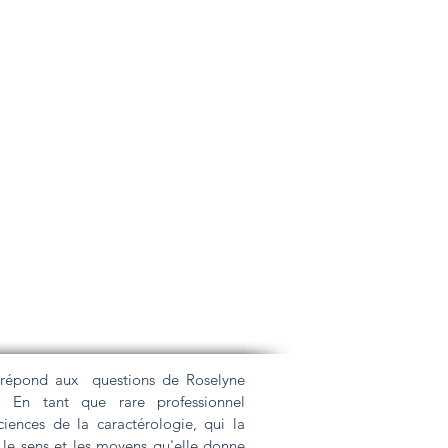
 répond aux questions de Roselyne
 En tant que rare professionnel
ciences de la caractérologie, qui la
e sens et les moyens qu'elle donne