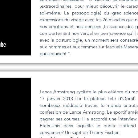
,extraordinaires, pour mieux découvrir le caract
soi-même. La prosopologie( du grec scienc
expressions du visage avec les 26 muscles que n
nos émotions et nos pensées ,la science des g
comportement non verbal en permanence qu'il so
avec la posturologie, un moment sera consacré
aux hommes et aux femmes sur lesquels Maxence 
qui séduisent ".
Lance Armstrong cycliste le plus célèbre du mo
17 janvier 2013 sur le plateau télé d’Oprah
nombreux médias à travers le monde entreti
confession de Lance Armstrong. Le sportif amér
gagner ses courses. Il a accordé une interview à
Etats-Unis dans laquelle le public s’atte
convaincre? Un sujet de Thierry Fischer.