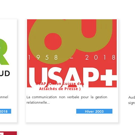
USAP (Union Suisse des
Attachés de Presse )
onnel
La communication non verbale pour la gestion
Aud
relationnelle...
sign
2018
Hiver 2003