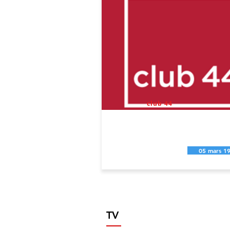
club 44
05 mars 1
TV