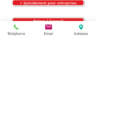
< Spécialement pour entreprises
Retour à l'accueil
Téléphone
Email
Adresse
Sight and Sound Formation SA
Rue Leschot 2, 1205 Genève
info@sight-sound.ch
+41 22 708 10 40
Règlement général
Foire aux questions
Tarifs et aide au financement
Nous contacter